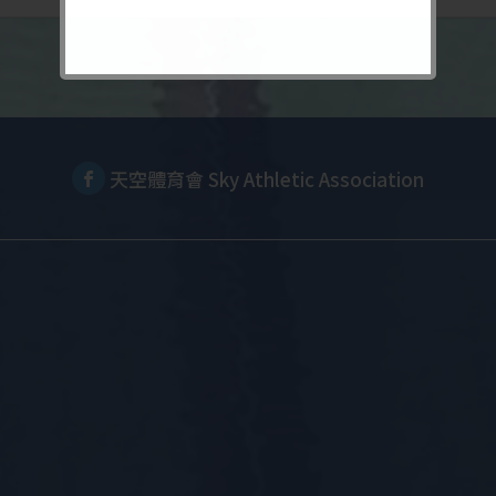
天空體育會 Sky Athletic Association