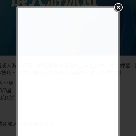
礎成人游泳初班，教授基本泳性及水上求生訓練、水性練習，
等技巧。 將會有成人高階游泳訓練函接，成人泳隊特訓
8人小組
0/5堂
0/10堂
歡迎加入天空香港大家庭