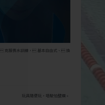
 克服畏水訓練， 基本自由式、 換
玩具隨便玩，唔駛怕整爛
»