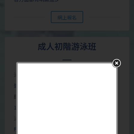
網上報名
成人初階游泳班
泳班對象:
適合16歲或以上(初學者)
師生比例:
1:3-6
泳班特色:
所有成人班的資深導師更會協助自信心不足的