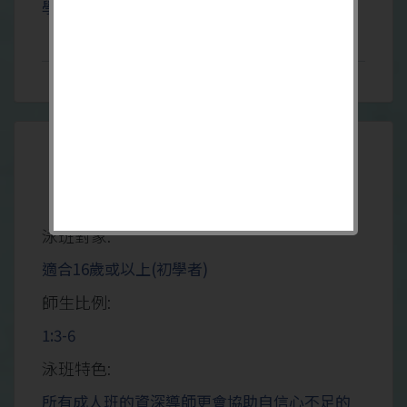
學生克服恐懼感，我們成人班的滿意率達90%
網上報名
特快成人泳班
泳班對象:
適合16歲或以上(初學者)
師生比例:
1:3-6
泳班特色:
所有成人班的資深導師更會協助自信心不足的