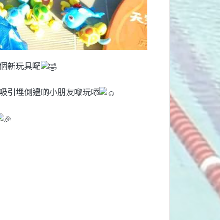
個新玩具囉
吸引埋側邊啲小朋友嚟玩㖭