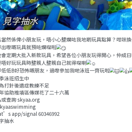
具當然係俾小朋友玩，唔小心整爛咗我地啲玩具點算？咁咪換
得出嚟嘅玩具就預咗爛㗎啦
哋會定期大批入新款玩具，希望各位小朋友玩得開心，仲成日
要唔好玩玩具時整親人整親自己就得㗎喇
得低低B好恐怖嘅朋友，過嚟參加我哋泳班一齊玩啦
夏季泳班招生中
因為打針後遺症教練不足
去年協助推填區傳媒花了二十六萬
名或查詢
skyaa.org
skyaaswimming
t’s app/signal 60346992
見字抽水