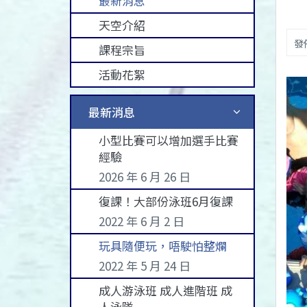
最新消息
天空介紹
發佈
課程宗旨
活動花絮
最新消息
小型比賽可以增加選手比賽
經驗
2026 年 6 月 26 日
復課！大部份泳班6月復課
2022 年 6 月 2 日
玩具隨便玩，唔駛怕整爛
2022 年 5 月 24 日
成人游泳班 成人進階班 成
人泳隊