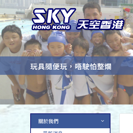
玩具隨便玩，唔駛怕整爛
關於我們