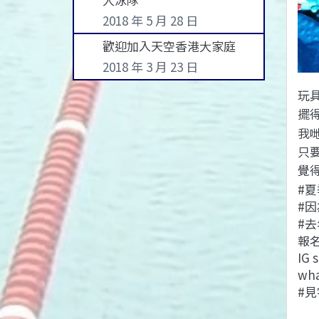
2018 年 5 月 28 日
歡迎加入天空香港大家庭
2018 年 3 月 23 日
玩
擺
我
只
覺
#
#
#
報
IG 
wha
#