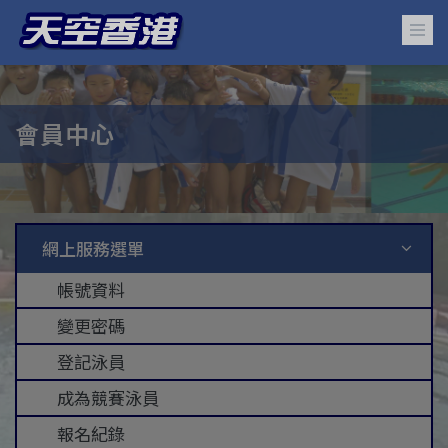
會員中心
網上服務選單
帳號資料
變更密碼
登記泳員
成為競賽泳員
報名紀錄